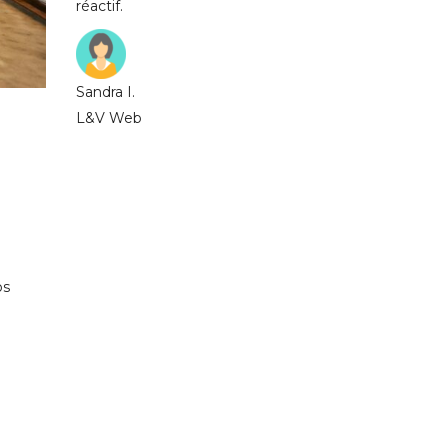
réactif.
Sandra I.
L&V Web
os