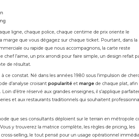
in
ing
haque ligne, chaque police, chaque centime de prix oriente le
la marge que vous dégagez sur chaque ticket. Pourtant, dans la
ommerciale ou rapide que nous accompagnons, la carte reste
le chef l’aime, un prix arrondi pour faire simple, un design refait p
te de résultat.
 à ce constat. Né dans les années 1980 sous l’impulsion de cher
hode d’analyse croisant
popularité
et
marge
de chaque plat, afin
. Loin d’être réservé aux grandes enseignes, il s’applique parfai
ries et aux restaurants traditionnels qui souhaitent professionna
ode que ses consultants déploient sur le terrain en métropole
Vous y trouverez la matrice complète, les règles de pricing, les
e cross-selling, le tout pensé pour un usage opérationnel immédia